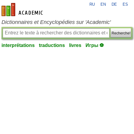
RU
EN
DE
ES
fr-academic.com
Dictionnaires et Encyclopédies sur 'Academic'
Recherche!
interprétations
traductions
livres
Игры ⚽