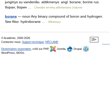
junginys su vandeniliu. atitikmenys: angl. borane; borine rus.
боран; борин …
Chemijos terminų aiškinamasis žodynas
borane
— noun Any binary compound of boron and hydrogen.
See Also: hydroborane …
Wiktionary
© Academic, 2000-2026
18+
Contactez-nous:
Support technique
,
RÉCLAME
Dictionnaires exportation
, créé sur PHP,
Joomla,
Drupal,
WordPress, MODx.