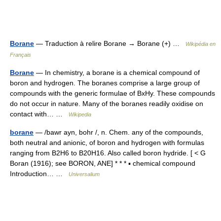
Borane
— Traduction à relire Borane → Borane (+) …
Wikipédia en
Français
Borane
— In chemistry, a borane is a chemical compound of
boron and hydrogen. The boranes comprise a large group of
compounds with the generic formulae of BxHy. These compounds
do not occur in nature. Many of the boranes readily oxidise on
contact with… …
Wikipedia
borane
— /bawr ayn, bohr /, n. Chem. any of the compounds,
both neutral and anionic, of boron and hydrogen with formulas
ranging from B2H6 to B20H16. Also called boron hydride. [ < G
Boran (1916); see BORON, ANE] * * * ▪ chemical compound
Introduction… …
Universalium