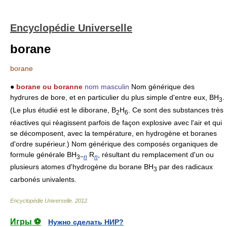
Encyclopédie Universelle
borane
borane
●
borane ou boranne
nom masculin
Nom générique des
hydrures de bore, et en particulier du plus simple d'entre eux, BH
.
3
(Le plus étudié est le diborane, B
H
. Ce sont des substances très
2
6
réactives qui réagissent parfois de façon explosive avec l'air et qui
se décomposent, avec la température, en hydrogène et boranes
d'ordre supérieur.) Nom générique des composés organiques de
formule générale BH
R
, résultant du remplacement d'un ou
3−
n
n
plusieurs atomes d'hydrogène du borane BH
par des radicaux
3
carbonés univalents.
Encyclopédie Universelle
.
2012
.
Игры ⚽
Нужно сделать НИР?