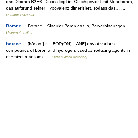
das Diboran B2H6. Dieses liegt im Gleichgewicht mit Monoboran,
das aufgrund seiner Hypovalenz dimerisiert, sodass das… …
Deutsch Wikipedia
Borane
— Borane, Singular Boran das, s, Borverbindungen …
Universal-Lexikon
borane
— [bôr′ān΄] n. [ BOR(ON) + ANE] any of various
compounds of boron and hydrogen, used as reducing agents in
chemical reactions …
English World dictionary