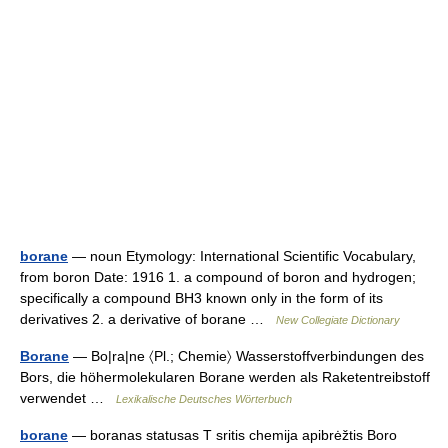
borane
— noun Etymology: International Scientific Vocabulary,
from boron Date: 1916 1. a compound of boron and hydrogen;
specifically a compound BH3 known only in the form of its
derivatives 2. a derivative of borane …
New Collegiate Dictionary
Borane
— Bo|ra|ne 〈Pl.; Chemie〉 Wasserstoffverbindungen des
Bors, die höhermolekularen Borane werden als Raketentreibstoff
verwendet …
Lexikalische Deutsches Wörterbuch
borane
— boranas statusas T sritis chemija apibrėžtis Boro